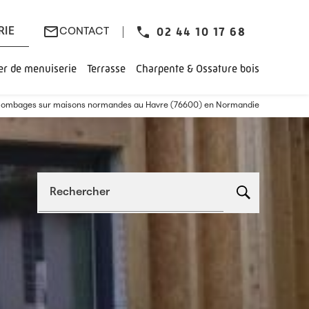
mail_outline
02 44 10 17 68
RIE
CONTACT
ier de menuiserie
Terrasse
Charpente & Ossature bois
 colombages sur maisons normandes au Havre (76600) en Normandie
Rechercher