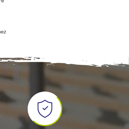
re
nez