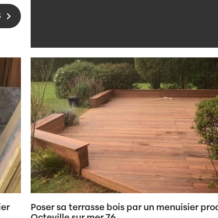
S
ier
Poser sa terrasse bois par un menuisier pro