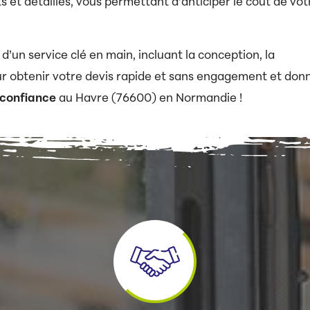
s et détaillés, vous permettant d’anticiper le coût de vot
un service clé en main, incluant la conception, la
our obtenir votre devis rapide et sans engagement et don
 confiance
au Havre (76600) en Normandie !