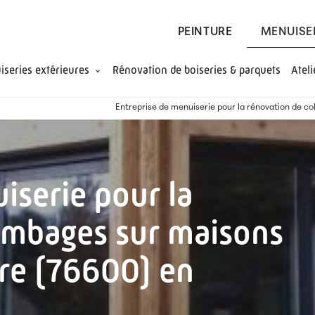
PEINTURE
MENUISE
series extérieures
Rénovation de boiseries & parquets
Atel
Entreprise de menuiserie pour la rénovation de
iserie pour la
ombages sur maisons
re (76600) en