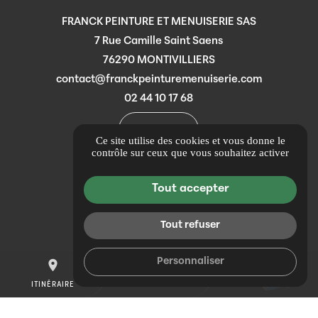
FRANCK PEINTURE ET MENUISERIE SAS
7 Rue Camille Saint Saens
76290 MONTIVILLIERS
contact@franckpeinturemenuiserie.com
02 44 10 17 68
ITINÉRAIRE
Ce site utilise des cookies et vous donne le
contrôle sur ceux que vous souhaitez activer
LIENS UTILES
Guide Local
Tout accepter
Informations complémentaires
Mentions légales
Tout refuser
Politique de confidentialité
Personnaliser
place
Gestion des cookies
mail
call
ITINÉRAIRE
CONTACTEZ-NOUS
02 44 10 17 68