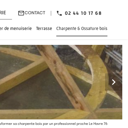
mail_outline
02 44 10 17 68
RIE
CONTACT
ier de menuiserie
Terrasse
Charpente & Ossature bois
Next
sformer sa charpente bois par un professionnel proche Le Havre 76