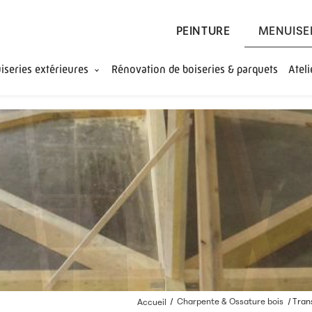
PEINTURE
MENUISE
series extérieures
Rénovation de boiseries & parquets
Atel
Accueil
Charpente & Ossature bois
Tran