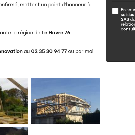
confirmé, mettent un point d'honneur à
En soum
saisies
SAS
da
relati
consult
oute la région de
Le Havre 76
.
énovation
au
02 35 30 94 77
ou par mail